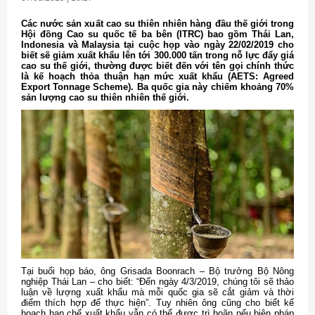
Các nước sản xuất cao su thiên nhiên hàng đầu thế giới trong
Hội đồng Cao su quốc tế ba bên (ITRC) bao gồm Thái Lan,
Indonesia và Malaysia tại cuộc họp vào ngày 22/02/2019 cho
biết sẽ giảm xuất khẩu lên tới 300.000 tấn trong nỗ lực đẩy giá
cao su thế giới, thường được biết đến với tên gọi chính thức
là kế hoạch thỏa thuận hạn mức xuất khẩu (AETS: Agreed
Export Tonnage Scheme). Ba quốc gia này chiếm khoảng 70%
sản lượng cao su thiên nhiên thế giới.
Tại buổi họp báo, ông Grisada Boonrach – Bộ trưởng Bộ Nông
nghiệp Thái Lan – cho biết: “Đến ngày 4/3/2019, chúng tôi sẽ thảo
luận về lượng xuất khẩu mà mỗi quốc gia sẽ cắt giảm và thời
điểm thích hợp để thực hiện”. Tuy nhiên ông cũng cho biết kế
hoạch hạn chế xuất khẩu vẫn có thể được trì hoãn nếu biện pháp