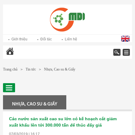
Giới thiệu
Đối tác
Liên hệ
Trang chủ
Trang chủ
Tin tức
Nhựa, Cao su & Giấy
>
>
NHỰA, CAO SU & GIẤY
Các nước sản xuất cao su lớn có kế hoạch cắt giảm
xuất khẩu lên tới 300.000 tấn để thúc đẩy giá
07/03/2019 | 16:17