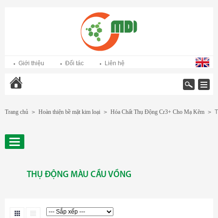
Giới thiệu
Đối tác
Liên hệ
Trang chủ
Trang chủ
Hoàn thiện bề mặt kim loại
Hóa Chất Thụ Động Cr3+ Cho Mạ Kẽm
T
>
>
>
THỤ ĐỘNG MÀU CẦU VỒNG