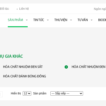
Đối tác
Liên hệ
Ngôn ngữ
SẢN PHẨM
TIN TỨC
THƯ VIỆN
TƯ VẤN
BIOD
HỤ GIA KHÁC
HÓA CHẤT NHUỘM ĐEN SẮT
HÓA CHẤT NHUỘM ĐEN 
HÓA CHẤT ĐÁNH BÓNG ĐỒNG
Hiển thị
Sản phẩm