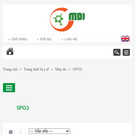
Giới thiệu
Đối tác
Liên hệ
Trang chủ
Trang chủ
Trang thiết bị y tế
Máy đo
SPO2
>
>
>
SPO2