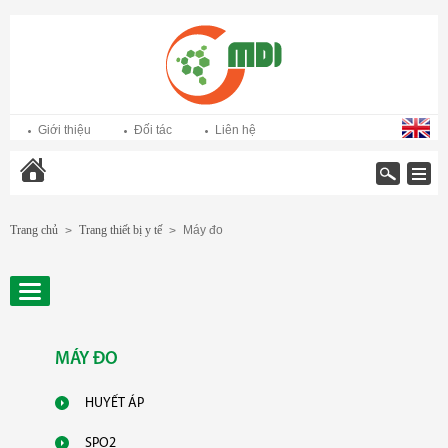
Giới thiệu
Đối tác
Liên hệ
Trang chủ
Trang chủ
Trang thiết bị y tế
Máy đo
>
>
MÁY ĐO
HUYẾT ÁP
SPO2