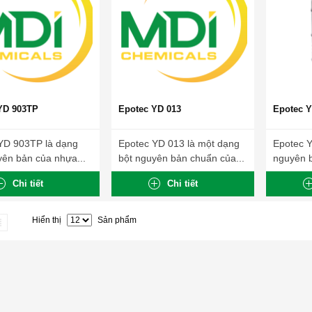
YD 903TP
Epotec YD 013
Epotec Y
YD 903TP là dạng
Epotec YD 013 là một dạng
Epotec 
yên bản của nhựa...
bột nguyên bản chuẩn của...
nguyên b
Chi tiết
Chi tiết
Hiển thị
Sản phẩm