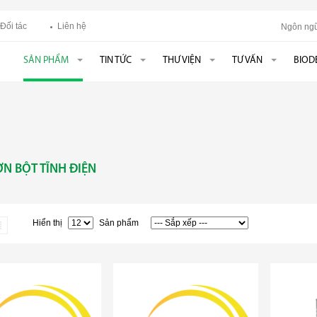
Đối tác
Liên hệ
Ngôn ngữ
SẢN PHẨM
TIN TỨC
THƯ VIỆN
TƯ VẤN
BIOD
ƠN BỘT TĨNH ĐIỆN
Hiển thị
Sản phẩm