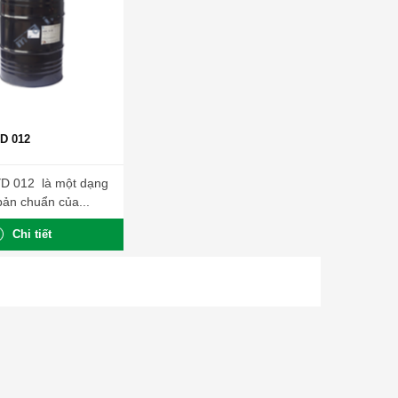
D 012
YD 012 là một dạng
ản chuẩn của...
Chi tiết