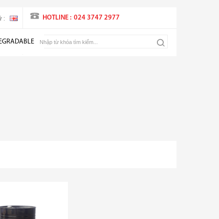
HOTLINE :
024 3747 2977
 :
EGRADABLE