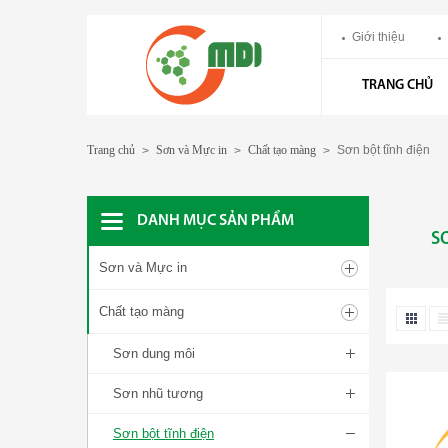
Giới thiệu
TRANG CHỦ
Trang chủ
Sơn và Mực in
Chất tạo màng
Sơn bột tĩnh điện
>
>
>
DANH MỤC SẢN PHẨM
S
Sơn và Mực in
Chất tạo màng
Sơn dung môi
Sơn nhũ tương
Sơn bột tĩnh điện