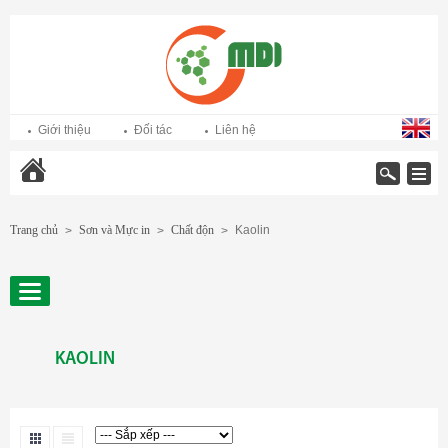
Giới thiệu
Đối tác
Liên hệ
Trang chủ
Trang chủ
Sơn và Mực in
Chất độn
Kaolin
>
>
>
KAOLIN