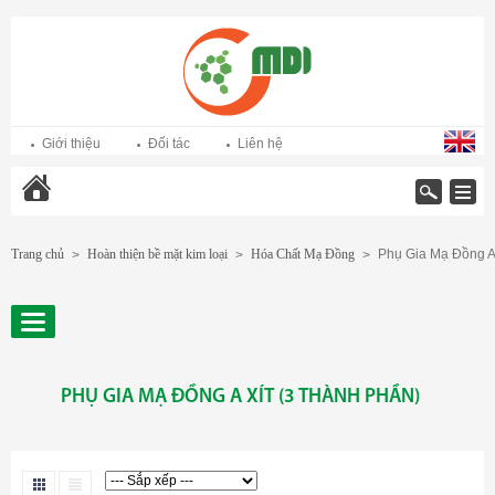
Giới thiệu
Đối tác
Liên hệ
Trang chủ
Trang chủ
Hoàn thiện bề mặt kim loại
Hóa Chất Mạ Đồng
Phụ Gia Mạ Đồng A 
>
>
>
PHỤ GIA MẠ ĐỒNG A XÍT (3 THÀNH PHẦN)