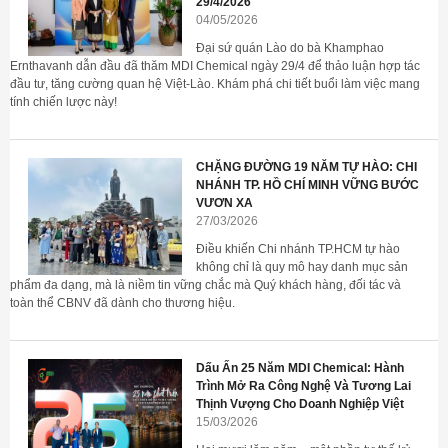
29/4/2026
04/05/2026
Đại sứ quán Lào do bà Khamphao
Ernthavanh dẫn đầu đã thăm MDI Chemical ngày 29/4 để thảo luận hợp tác
đầu tư, tăng cường quan hệ Việt-Lào. Khám phá chi tiết buổi làm việc mang
tính chiến lược này!
CHẶNG ĐƯỜNG 19 NĂM TỰ HÀO: CHI
NHÁNH TP. HỒ CHÍ MINH VỮNG BƯỚC
VƯƠN XA
27/03/2026
Điều khiến Chi nhánh TP.HCM tự hào
không chỉ là quy mô hay danh mục sản
phẩm đa dạng, mà là niềm tin vững chắc mà Quý khách hàng, đối tác và
toàn thể CBNV đã dành cho thương hiệu.
Dấu Ấn 25 Năm MDI Chemical: Hành
Trình Mở Ra Công Nghệ Và Tương Lai
Thịnh Vượng Cho Doanh Nghiệp Việt
15/03/2026