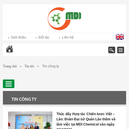
Giới thiệu
Đối tác
Liên hệ
Trang chủ
Trang chủ
Tin tức
Tin công ty
>
>
TIN CÔNG TY
Thúc đẩy Hợp tác Chiến lược Việt –
Lào: Đoàn Đại sứ Quán Lào thăm và
làm việc tại MDI Chemical vào ngày