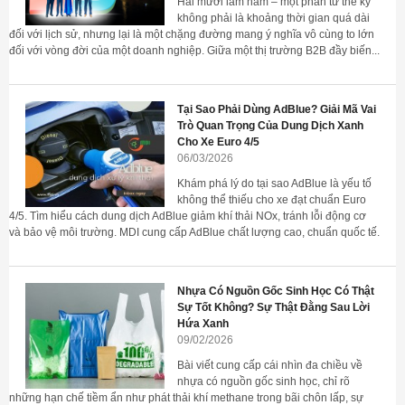
Hai mươi lăm năm – một phần tư thế kỷ
không phải là khoảng thời gian quá dài
đối với lịch sử, nhưng lại là một chặng đường mang ý nghĩa vô cùng to lớn
đối với vòng đời của một doanh nghiệp. Giữa một thị trường B2B đầy biến...
Tại Sao Phải Dùng AdBlue? Giải Mã Vai
Trò Quan Trọng Của Dung Dịch Xanh
Cho Xe Euro 4/5
06/03/2026
Khám phá lý do tại sao AdBlue là yếu tố
không thể thiếu cho xe đạt chuẩn Euro
4/5. Tìm hiểu cách dung dịch AdBlue giảm khí thải NOx, tránh lỗi động cơ
và bảo vệ môi trường. MDI cung cấp AdBlue chất lượng cao, chuẩn quốc tế.
Nhựa Có Nguồn Gốc Sinh Học Có Thật
Sự Tốt Không? Sự Thật Đằng Sau Lời
Hứa Xanh
09/02/2026
Bài viết cung cấp cái nhìn đa chiều về
nhựa có nguồn gốc sinh học, chỉ rõ
những hạn chế tiềm ẩn như phát thải khí methane trong bãi chôn lấp, sự