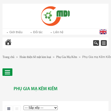
Giới thiệu
Đối tác
Liên hệ
Trang chủ
Trang chủ
Hoàn thiện bề mặt kim loại
Phụ Gia Mạ Kẽm
Phụ Gia mạ Kẽm Ki
>
>
>
PHỤ GIA MẠ KẼM KIỀM