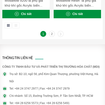
Modaflow 9200 là phụ gia
Modaflow Resin là phụ gia
khử khí gốc Acrylic biến...
khử khí gốc Acrylic biến...
Chi tiết
Chi tiết
1
2
THÔNG TIN LIÊN HỆ
CÔNG TY TNHH ĐẦU TƯ VÀ PHÁT TRIỂN THỊ TRƯỜNG HÓA CHẤT (MDI)
Trụ sở: B2-10, ngõ 56, phố Kim Quan Thượng, phường Việt Hưng, Hà
Nội
Tel: +84 24 3747 2977 | Fax: +84 24 3747 2979
Chi nhánh: Số 15, Đường Trường Sơn, P. Tân Sơn Nhất, TP. HCM
Tel: +84 28 6256 5573 | Fax: +84 28 6256 5491