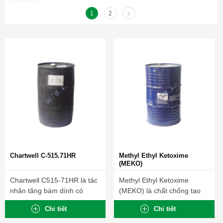
1
2
Chartwell C-515.71HR
Methyl Ethyl Ketoxime
(MEKO)
Chartwell C515-71HR là tác
Methyl Ethyl Ketoxime
nhân tăng bám dính có
(MEKO) là chất chống tạo
bản...
màng cho...
Chi tiết
Chi tiết