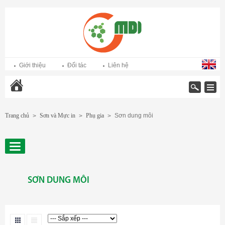
Giới thiệu
Đối tác
Liên hệ
Trang chủ
Trang chủ
Sơn và Mực in
Phụ gia
Sơn dung môi
>
>
>
SƠN DUNG MÔI