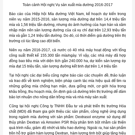
Toàn cảnh Hội nghị Vụ sản xuất mía đường 2016-2017
Báo cáo của Hiệp hội Mía đường Việt Nam, kế hoạch dự kiến trong
niên vụ năm 2015-2016, sản lượng mía đường đạt trên 14,4 triệu tấn
mía và 1,56 triệu tấn đường, nhưng do ảnh hưởng của hạn hán và xâm
nhập mặn nên sản lượng đường của cả vụ chỉ đạt trên 12,93 triệu tấn
mía và gần 1,24 triệu tấn đường. Do đó, có thời điểm giá đường trên thị
trường có lúc tăng cao đột biến.
Niên vụ năm 2016-2017, cả nước có 40 nhà máy hoạt động với tổng
công suất thiết kế 155.300 tấn mía/ngày. Vì vậy, các nhà máy đã hợp
đồng bao tiêu mía với diện tích gần 240.000 ha, dự kiến sản lượng ép
mía đạt 15 triệu tấn, sản lượng đường kết tinh đạt trên 1,4 triệu tấn
Tại hội nghị các đại biểu cũng nghe báo cáo các chuyên đề, thảo luận
và trao đổi về kinh nghiệm, biện pháp canh tác mía hiệu quả để tìm ra
những giống mía chống hạn mặn, đưa giống mới, cơ giới hóa trong
khâu trồng, thu hoạch mía, ổn định giá cả đường trên thị trường để đảm
bảo lợi nhuận cho nông dân trồng mía và nhà máy sản xuất.
Cũng tại hội nghị Công ty TNHH Đầu tư và phát triển thị trường Hóa
chất (MDI) đã tham gia giới thiệu các sản phẩm, công nghệ ứng dụng
trong ngành mía đường với sản phẩm: Dextrasol enzyme sử dụng để
thủy phân Dextran và Amsolen PSR thủy phân tinh bột nhằm cải thiện
quá trình nấu, giảm độ nhớt và tiêu hao đường. Ngoài ra, hai sản phẩm
trên hỗ trợ giảm hàm lượng Dextran, hàm lượng tinh bột giúp tăng hiệu