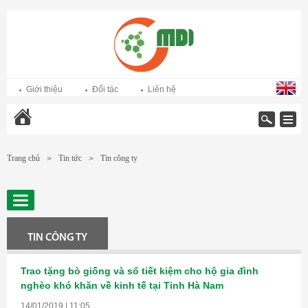
Giới thiệu
Đối tác
Liên hệ
Trang chủ
Trang chủ
Tin tức
Tin công ty
>
>
TIN CÔNG TY
Trao tặng bò giống và sổ tiết kiệm cho hộ gia đình
nghèo khó khăn về kinh tế tại Tỉnh Hà Nam
14/01/2019 | 11:05