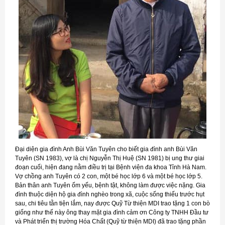
Đại diện gia đình Anh Bùi Văn Tuyên cho biết gia đình anh Bùi Văn
Tuyên (SN 1983), vợ là chị Nguyễn Thị Huệ (SN 1981) bị ung thư giai
đoạn cuối, hiện đang nằm điều trị tại Bệnh viện đa khoa Tỉnh Hà Nam.
Vợ chồng anh Tuyên có 2 con, một bé học lớp 6 và một bé học lớp 5.
Bản thân anh Tuyên ốm yếu, bệnh tật, không làm được việc nặng. Gia
đình thuộc diện hộ gia đình nghèo trong xã, cuộc sống thiếu trước hụt
sau, chi tiêu tằn tiện lắm, nay được Quỹ Từ thiện MDI trao tặng 1 con bò
giống như thế này ông thay mặt gia đình cảm ơn Công ty TNHH Đầu tư
và Phát triển thị trường Hóa Chất (Quỹ từ thiện MDI) đã trao tặng phần