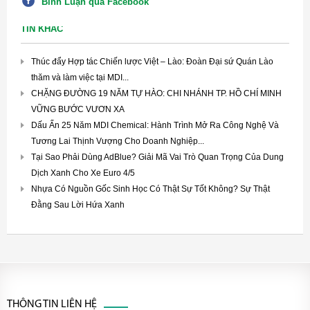
Bình Luận qua Facebook
TIN KHÁC
Thúc đẩy Hợp tác Chiến lược Việt – Lào: Đoàn Đại sứ Quán Lào
thăm và làm việc tại MDI...
CHẶNG ĐƯỜNG 19 NĂM TỰ HÀO: CHI NHÁNH TP. HỒ CHÍ MINH
VỮNG BƯỚC VƯƠN XA
Dấu Ấn 25 Năm MDI Chemical: Hành Trình Mở Ra Công Nghệ Và
Tương Lai Thịnh Vượng Cho Doanh Nghiệp...
Tại Sao Phải Dùng AdBlue? Giải Mã Vai Trò Quan Trọng Của Dung
Dịch Xanh Cho Xe Euro 4/5
Nhựa Có Nguồn Gốc Sinh Học Có Thật Sự Tốt Không? Sự Thật
Đằng Sau Lời Hứa Xanh
THÔNG TIN LIÊN HỆ