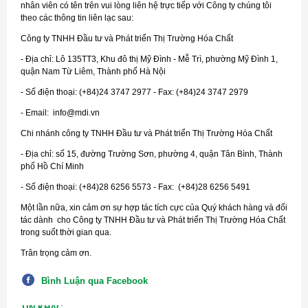
nhân viên có tên trên vui lòng liên hệ trực tiếp với Công ty chúng tôi
theo các thông tin liên lạc sau:
Công ty TNHH Đầu tư và Phát triển Thị Trường Hóa Chất
- Địa chỉ: Lô 135TT3, Khu đô thị Mỹ Đình - Mễ Trì, phường Mỹ Đình 1,
quận Nam Từ Liêm, Thành phố Hà Nội
- Số điện thoại: (+84)24 3747 2977 - Fax: (+84)24 3747 2979
- Email: info@mdi.vn
Chi nhánh công ty TNHH Đầu tư và Phát triển Thị Trường Hóa Chất
- Địa chỉ: số 15, đường Trường Sơn, phường 4, quận Tân Bình, Thành
phố Hồ Chí Minh
- Số điện thoại: (+84)28 6256 5573 - Fax: (+84)28 6256 5491
Một lần nữa, xin cảm ơn sự hợp tác tích cực của Quý khách hàng và đối
tác dành cho Công ty TNHH Đầu tư và Phát triển Thị Trường Hóa Chất
trong suốt thời gian qua.
Trân trọng cảm ơn.
Bình Luận qua Facebook
TIN KHÁC