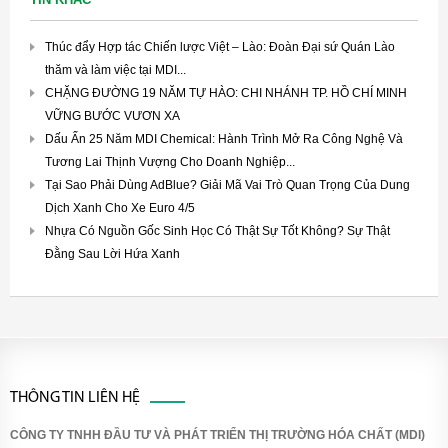
Thúc đẩy Hợp tác Chiến lược Việt – Lào: Đoàn Đại sứ Quán Lào
thăm và làm việc tại MDI...
CHẶNG ĐƯỜNG 19 NĂM TỰ HÀO: CHI NHÁNH TP. HỒ CHÍ MINH
VỮNG BƯỚC VƯƠN XA
Dấu Ấn 25 Năm MDI Chemical: Hành Trình Mở Ra Công Nghệ Và
Tương Lai Thịnh Vượng Cho Doanh Nghiệp...
Tại Sao Phải Dùng AdBlue? Giải Mã Vai Trò Quan Trọng Của Dung
Dịch Xanh Cho Xe Euro 4/5
Nhựa Có Nguồn Gốc Sinh Học Có Thật Sự Tốt Không? Sự Thật
Đằng Sau Lời Hứa Xanh
THÔNG TIN LIÊN HỆ
CÔNG TY TNHH ĐẦU TƯ VÀ PHÁT TRIỂN THỊ TRƯỜNG HÓA CHẤT (MDI)