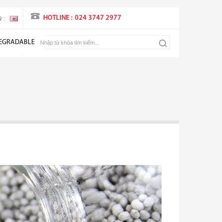
HOTLINE :
024 3747 2977
 :
EGRADABLE