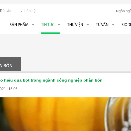
Đối tác
Liên hệ
Ngôn ngữ
SẢN PHẨM
TIN TỨC
THƯ VIỆN
TƯ VẤN
BIOD
N BÓN
bỏ hiệu quả bọt trong ngành công nghiệp phân bón
021 | 15:06