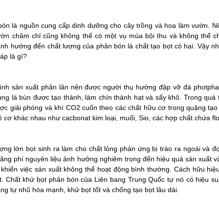
ón là nguồn cung cấp dinh dưỡng cho cây trồng và hoa làm vườn. N
ườn chăm chỉ cũng không thể có một vụ mùa bội thu và không thể 
nh hưởng đến chất lượng của phân bón là chất tạo bọt có hại. Vậy 
háp là gì?
ình sản xuất phân lân nên được người thụ hưởng đập vỡ đá photphat
ùng là bùn được tạo thành, làm chín thành hạt và sấy khô. Trong quá t
ợc giải phóng và khí CO2 cuốn theo các chất hữu cơ trong quặng tạo 
ô cơ khác nhau như cacbonat kim loại, muối, Sio, các hợp chất chứa flo
ợng lớn bọt sinh ra làm cho chất lỏng phản ứng bị trào ra ngoài và đọ
 lãng phí nguyên liệu ảnh hưởng nghiêm trọng đến hiệu quả sản xuất v
 khiến việc sản xuất không thể hoạt động bình thường. Cách hữu hiệu
t. Chất khử bọt phân bón của Liên bang Trung Quốc tự nó có hiệu suấ
ng tự nhũ hóa mạnh, khử bọt tốt và chống tạo bọt lâu dài.