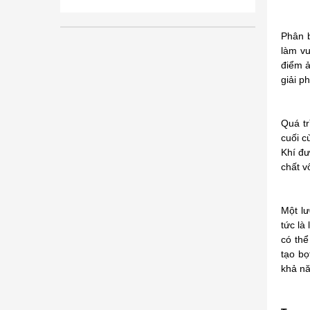
Phân b
làm v
điểm ả
giải p
Quá tr
cuối c
Khí đư
chất v
Một lư
tức là
có thể
tạo bọ
khả nă