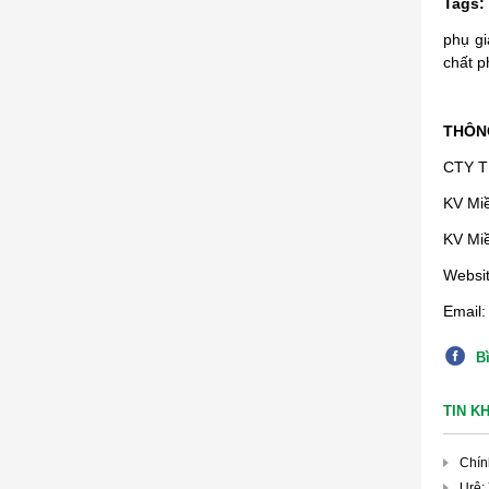
Tags:
phụ gi
chất p
THÔNG
CTY T
KV Mi
KV Miề
Websi
Email:
B
TIN K
Chín
Urê: