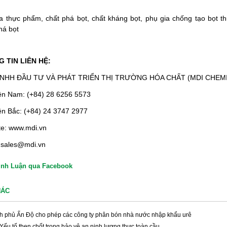
a thực phẩm, chất phá bọt, chất kháng bọt, phụ gia chống tạo bọt th
há bọt
 TIN LIÊN HỆ:
NHH ĐẦU TƯ VÀ PHÁT TRIỂN THỊ TRƯỜNG HÓA CHẤT (MDI CHEMIC
ền Nam: (+84) 28 6256 5573
n Bắc: (+84) 24 3747 2977
te: www.mdi.vn
 sales@mdi.vn
ình Luận qua Facebook
HÁC
h phủ Ấn Độ cho phép các công ty phân bón nhà nước nhập khẩu urê
 Yếu tố then chốt trong bảo vệ an ninh lương thực toàn cầu