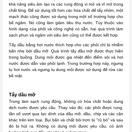
khả năng siêu âm tạo ra các rung động vi mô và vĩ mô trong
chất lỏng. Để sử dụng tốt hơn các hóa chất để tẩy nhờn, một
mạch thác cũng được sử dụng trong một số trường hợp cho
bể ngâm. Nó cũng làm giảm tiêu thụ nước. Tùy thuộc vào
hình dạng của phôi và công nghệ có sẵn, hai quá trình làm
sạch phun và ngâm với siêu âm cũng có thể được kết hợp.
Tẩy dầu bằng hơi nước thích hợp cho các phôi chỉ bị nhiễm
bẩn nhẹ bởi dầu mỡ. Quá trình tẩy dầu mỡ được thực hiện
trong buồng. Dung môi được gia nhiệt đến điểm sôi và hơi
nước được dẫn vào phôi lạnh. Trong trường hợp này, ngưng
tụ hơi nước và ngưng tụ dung môi được sử dụng để rửa các
bề mặt.
Tẩy dầu mỡ
Trong làm sạch rung động, không có hóa chất hoặc dung
dịch nước được yêu cầu. Thay vào đó, các phôi được rung,
tần số vượt qua lực dính của dầu mỡ, dầu, chip và các cặn
khác trên kim loại. Bụi bẩn và chất bôi trơn bị "rũ bỏ" và sau
đó bị hút ra. Không có dung môi được yêu cầu, có ảnh