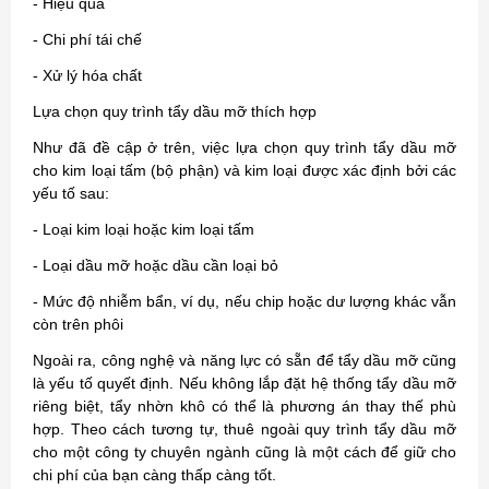
- Hiệu quả
- Chi phí tái chế
- Xử lý hóa chất
Lựa chọn quy trình tẩy dầu mỡ thích hợp
Như đã đề cập ở trên, việc lựa chọn quy trình tẩy dầu mỡ
cho kim loại tấm (bộ phận) và kim loại được xác định bởi các
yếu tố sau:
- Loại kim loại hoặc kim loại tấm
- Loại dầu mỡ hoặc dầu cần loại bỏ
- Mức độ nhiễm bẩn, ví dụ, nếu chip hoặc dư lượng khác vẫn
còn trên phôi
Ngoài ra, công nghệ và năng lực có sẵn để tẩy dầu mỡ cũng
là yếu tố quyết định. Nếu không lắp đặt hệ thống tẩy dầu mỡ
riêng biệt, tẩy nhờn khô có thể là phương án thay thế phù
hợp. Theo cách tương tự, thuê ngoài quy trình tẩy dầu mỡ
cho một công ty chuyên ngành cũng là một cách để giữ cho
chi phí của bạn càng thấp càng tốt.