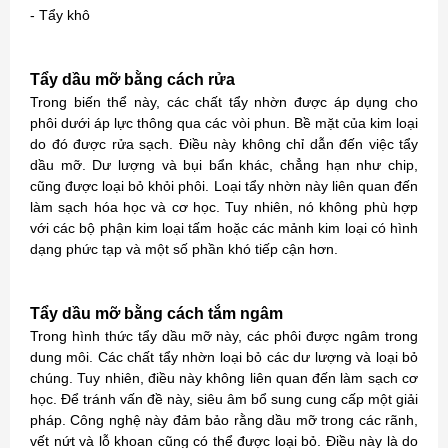
- Tẩy khô
Tẩy dầu mỡ bằng cách rửa
Trong biến thể này, các chất tẩy nhờn được áp dụng cho
phôi dưới áp lực thông qua các vòi phun. Bề mặt của kim loại
do đó được rửa sạch. Điều này không chỉ dẫn đến việc tẩy
dầu mỡ. Dư lượng và bụi bẩn khác, chẳng hạn như chip,
cũng được loại bỏ khỏi phôi. Loại tẩy nhờn này liên quan đến
làm sạch hóa học và cơ học. Tuy nhiên, nó không phù hợp
với các bộ phận kim loại tấm hoặc các mảnh kim loại có hình
dạng phức tạp và một số phần khó tiếp cận hơn.
Tẩy dầu mỡ bằng cách tắm ngâm
Trong hình thức tẩy dầu mỡ này, các phôi được ngâm trong
dung môi. Các chất tẩy nhờn loại bỏ các dư lượng và loại bỏ
chúng. Tuy nhiên, điều này không liên quan đến làm sạch cơ
học. Để tránh vấn đề này, siêu âm bổ sung cung cấp một giải
pháp. Công nghệ này đảm bảo rằng dầu mỡ trong các rãnh,
vết nứt và lỗ khoan cũng có thể được loại bỏ. Điều này là do