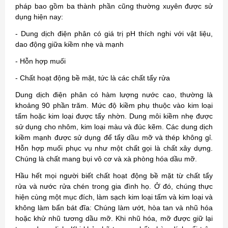
pháp bao gồm ba thành phần cũng thường xuyên được sử
dụng hiện nay:
- Dung dịch điện phân có giá trị pH thích nghi với vật liệu,
dao động giữa kiềm nhẹ và mạnh
- Hỗn hợp muối
- Chất hoạt động bề mặt, tức là các chất tẩy rửa
Dung dịch điện phân có hàm lượng nước cao, thường là
khoảng 90 phần trăm. Mức độ kiềm phụ thuộc vào kim loại
tấm hoặc kim loại được tẩy nhờn. Dung môi kiềm nhẹ được
sử dụng cho nhôm, kim loại màu và đúc kẽm. Các dung dịch
kiềm mạnh được sử dụng để tẩy dầu mỡ và thép không gỉ.
Hỗn hợp muối phục vụ như một chất gọi là chất xây dựng.
Chúng là chất mang bụi vô cơ và xà phòng hóa dầu mỡ.
Hầu hết mọi người biết chất hoạt động bề mặt từ chất tẩy
rửa và nước rửa chén trong gia đình họ. Ở đó, chúng thực
hiện cùng một mục đích, làm sạch kim loại tấm và kim loại và
không làm bẩn bát đĩa: Chúng làm ướt, hòa tan và nhũ hóa
hoặc khử nhũ tương dầu mỡ. Khi nhũ hóa, mỡ được giữ lại