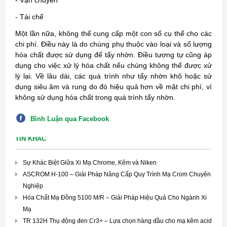
- Tái chế
Một lần nữa, không thể cung cấp một con số cụ thể cho các
chi phí. Điều này là do chúng phụ thuộc vào loại và số lượng
hóa chất được sử dụng để tẩy nhờn. Điều tương tự cũng áp
dụng cho việc xử lý hóa chất nếu chúng không thể được xử
lý lại. Về lâu dài, các quá trình như tẩy nhờn khô hoặc sử
dụng siêu âm và rung do đó hiệu quả hơn về mặt chi phí, vì
không sử dụng hóa chất trong quá trình tẩy nhờn.
Bình Luận qua Facebook
TIN KHÁC
Sự Khác Biệt Giữa Xi Mạ Chrome, Kẽm và Niken
ASCROM H-100 – Giải Pháp Nâng Cấp Quy Trình Mạ Crom Chuyên
Nghiệp
Hóa Chất Mạ Đồng 5100 M/R – Giải Pháp Hiệu Quả Cho Ngành Xi
Mạ
TR 132H Thụ động đen Cr3+ – Lựa chọn hàng đầu cho mạ kẽm acid