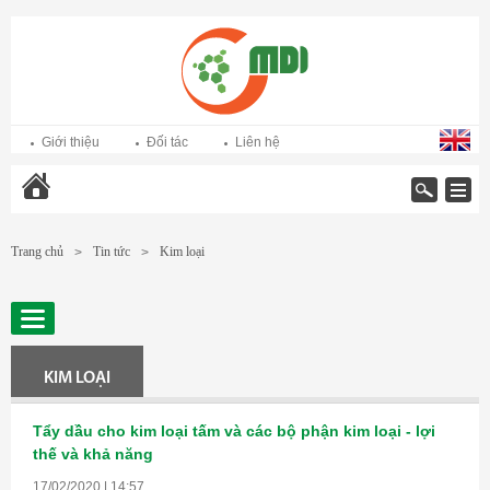
Giới thiệu
Đối tác
Liên hệ
Trang chủ
Trang chủ
Tin tức
Kim loại
>
>
KIM LOẠI
Tẩy dầu cho kim loại tấm và các bộ phận kim loại - lợi
thế và khả năng
17/02/2020 | 14:57