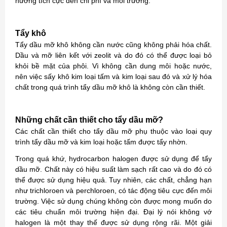
hưởng tích cực đến chi phí và môi trường.
Tẩy khô
Tẩy dầu mỡ khô không cần nước cũng không phải hóa chất.
Dầu và mỡ liên kết với zeolit ​​và do đó có thể được loại bỏ
khỏi bề mặt của phôi. Vì không cần dung môi hoặc nước,
nên việc sấy khô kim loại tấm và kim loại sau đó và xử lý hóa
chất trong quá trình tẩy dầu mỡ khô là không còn cần thiết.
Những chất cần thiết cho tẩy dầu mỡ?
Các chất cần thiết cho tẩy dầu mỡ phụ thuộc vào loại quy
trình tẩy dầu mỡ và kim loại hoặc tấm được tẩy nhờn.
Trong quá khứ, hydrocarbon halogen được sử dụng để tẩy
dầu mỡ. Chất này có hiệu suất làm sạch rất cao và do đó có
thể được sử dụng hiệu quả. Tuy nhiên, các chất, chẳng hạn
như trichloroen và perchloroen, có tác động tiêu cực đến môi
trường. Việc sử dụng chúng không còn được mong muốn do
các tiêu chuẩn môi trường hiện đại. Đại lý nói không vớ
halogen là một thay thế được sử dụng rộng rãi. Một giải