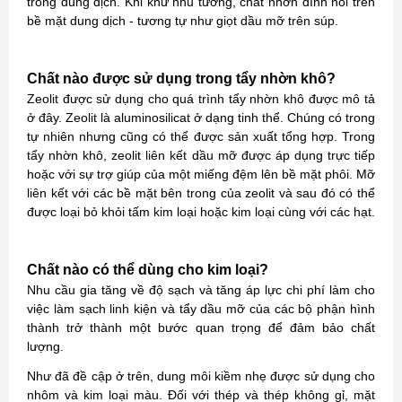
trong dung dịch. Khi khử nhũ tương, chất nhờn dính nổi trên
bề mặt dung dịch - tương tự như giọt dầu mỡ trên súp.
Chất nào được sử dụng trong tẩy nhờn khô?
Zeolit ​​được sử dụng cho quá trình tẩy nhờn khô được mô tả
ở đây. Zeolit ​​là aluminosilicat ở dạng tinh thể. Chúng có trong
tự nhiên nhưng cũng có thể được sản xuất tổng hợp. Trong
tẩy nhờn khô, zeolit ​​liên kết dầu mỡ được áp dụng trực tiếp
hoặc với sự trợ giúp của một miếng đệm lên bề mặt phôi. Mỡ
liên kết với các bề mặt bên trong của zeolit ​​và sau đó có thể
được loại bỏ khỏi tấm kim loại hoặc kim loại cùng với các hạt.
Chất nào có thể dùng cho kim loại?
Nhu cầu gia tăng về độ sạch và tăng áp lực chi phí làm cho
việc làm sạch linh kiện và tẩy dầu mỡ của các bộ phận hình
thành trở thành một bước quan trọng để đảm bảo chất
lượng.
Như đã đề cập ở trên, dung môi kiềm nhẹ được sử dụng cho
nhôm và kim loại màu. Đối với thép và thép không gỉ, mặt