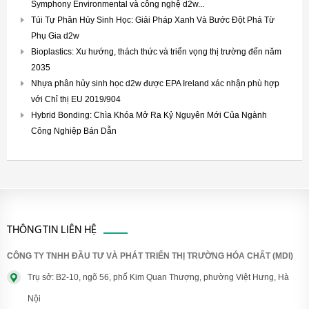
Symphony Environmental và công nghệ d2w...
Túi Tự Phân Hủy Sinh Học: Giải Pháp Xanh Và Bước Đột Phá Từ
Phụ Gia d2w
Bioplastics: Xu hướng, thách thức và triển vọng thị trường đến năm
2035
Nhựa phân hủy sinh học d2w được EPA Ireland xác nhận phù hợp
với Chỉ thị EU 2019/904
Hybrid Bonding: Chìa Khóa Mở Ra Kỷ Nguyên Mới Của Ngành
Công Nghiệp Bán Dẫn
THÔNG TIN LIÊN HỆ
CÔNG TY TNHH ĐẦU TƯ VÀ PHÁT TRIỂN THỊ TRƯỜNG HÓA CHẤT (MDI)
Trụ sở: B2-10, ngõ 56, phố Kim Quan Thượng, phường Việt Hưng, Hà
Nội