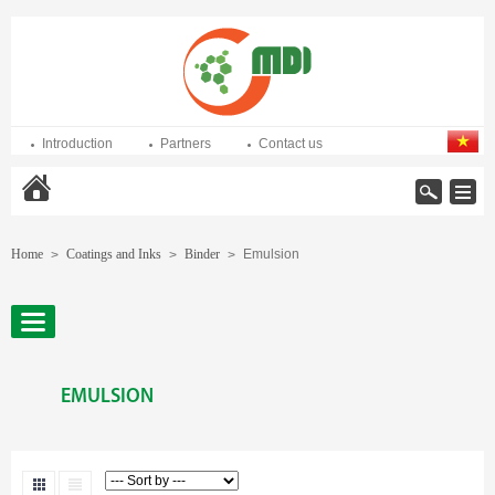
Introduction
Partners
Contact us
Home
Home
Coatings and Inks
Binder
Emulsion
>
>
>
EMULSION